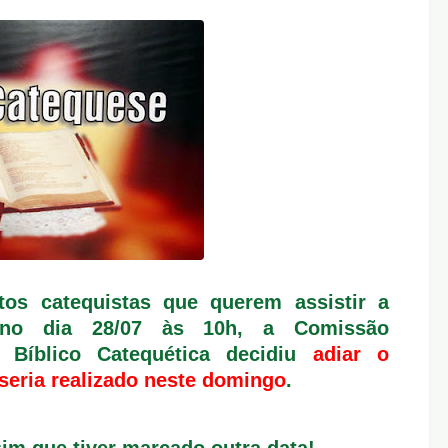
os catequistas que querem assistir a
 no dia 28/07 às 10h, a Comissão
 Bíblico Catequética decidiu
adiar o
seria realizado neste domingo
.
im que tiver marcado outra data!