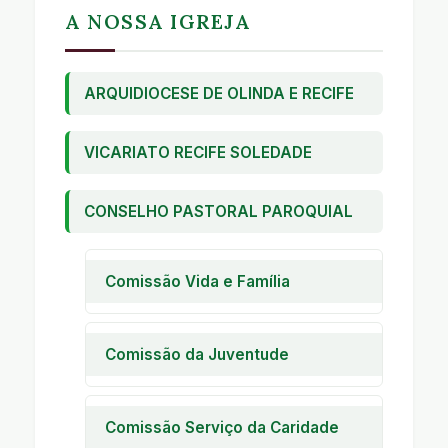
A NOSSA IGREJA
ARQUIDIOCESE DE OLINDA E RECIFE
VICARIATO RECIFE SOLEDADE
CONSELHO PASTORAL PAROQUIAL
Comissão Vida e Família
Pastoral Familiar
Encontro de Casais com Cristo
Comissão da Juventude
Encontro de Noivos
Encontro de Jovens
Encontro de Crianças
Encontro de Adolescentes
Comissão Serviço da Caridade