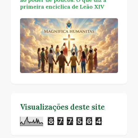
primeira encíclica de Leão XIV
Visualizações deste site
8
7
7
5
6
4