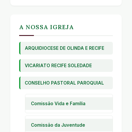
A NOSSA IGREJA
ARQUIDIOCESE DE OLINDA E RECIFE
VICARIATO RECIFE SOLEDADE
CONSELHO PASTORAL PAROQUIAL
Comissão Vida e Família
Pastoral Familiar
Encontro de Casais com Cristo
Comissão da Juventude
Encontro de Noivos