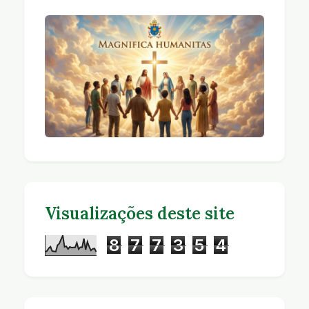
Visualizações deste site
8
7
7
3
5
4