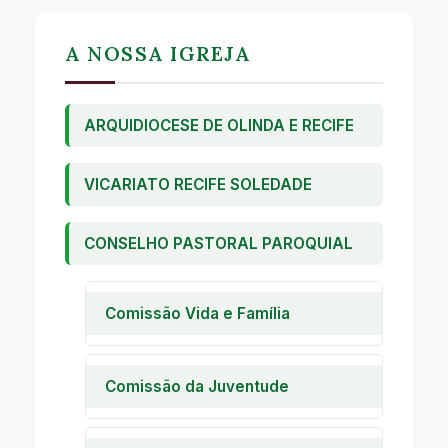
A NOSSA IGREJA
ARQUIDIOCESE DE OLINDA E RECIFE
VICARIATO RECIFE SOLEDADE
CONSELHO PASTORAL PAROQUIAL
Comissão Vida e Família
Pastoral Familiar
Encontro de Casais com Cristo
Comissão da Juventude
Encontro de Noivos
Encontro de Jovens
Encontro de Crianças
Encontro de Adolescentes