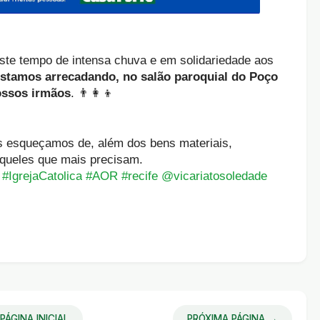
este tempo de intensa chuva e em solidariedade aos
stamos arrecadando, no salão paroquial do Poço
ossos irmãos
. 👨‍👩‍👦
s esqueçamos de, além dos bens materiais,
aqueles que mais precisam.
#IgrejaCatolica
#AOR
#recife
@vicariatosoledade
PÁGINA INICIAL
PRÓXIMA PÁGINA →