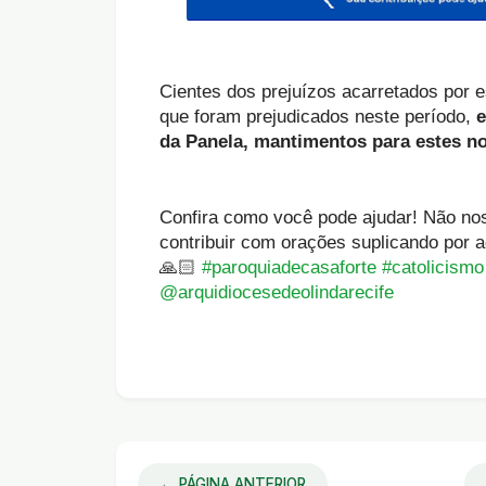
Cientes dos prejuízos acarretados por 
que foram prejudicados neste período,
e
da Panela, mantimentos para estes n
Confira como você pode ajudar! Não no
contribuir com orações suplicando por 
🙏🏻
#paroquiadecasaforte
#catolicismo
@arquidiocesedeolindarecife
← PÁGINA ANTERIOR