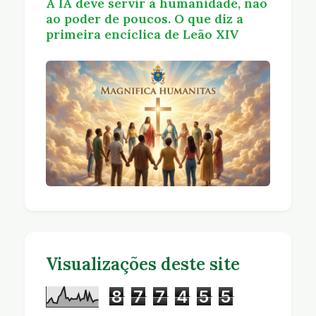
A IA deve servir à humanidade, não
ao poder de poucos. O que diz a
primeira encíclica de Leão XIV
Visualizações deste site
8
7
7
4
5
5