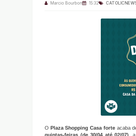
Marcio Bourbon
15:32
CATOLICNEW
O
Plaza Shopping Casa forte
acaba de
quintas-feiras (de 30/04 até 02/07)
, 