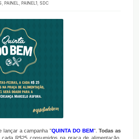
S
,
PAINEL
,
PAINEL1
,
SDC
 lançar a campanha "
QUINTA DO BEM
".
Todas as
a cada R$25 consumidos na praça de alimentação,