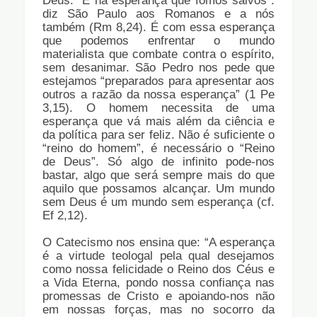
Deus. “É na esperança que fomos salvos”:
diz São Paulo aos Romanos e a nós
também (Rm 8,24). É com essa esperança
que podemos enfrentar o mundo
materialista que combate contra o espírito,
sem desanimar. São Pedro nos pede que
estejamos “preparados para apresentar aos
outros a razão da nossa esperança” (1 Pe
3,15). O homem necessita de uma
esperança que vá mais além da ciência e
da política para ser feliz. Não é suficiente o
“reino do homem”, é necessário o “Reino
de Deus”. Só algo de infinito pode-nos
bastar, algo que será sempre mais do que
aquilo que possamos alcançar. Um mundo
sem Deus é um mundo sem esperança (cf.
Ef 2,12).
O Catecismo nos ensina que: “A esperança
é a virtude teologal pela qual desejamos
como nossa felicidade o Reino dos Céus e
a Vida Eterna, pondo nossa confiança nas
promessas de Cristo e apoiando-nos não
em nossas forças, mas no socorro da