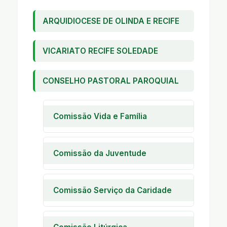
ARQUIDIOCESE DE OLINDA E RECIFE
VICARIATO RECIFE SOLEDADE
CONSELHO PASTORAL PAROQUIAL
Comissão Vida e Família
Pastoral Familiar
Encontro de Casais com Cristo
Comissão da Juventude
Encontro de Noivos
Encontro de Jovens
Encontro de Crianças
Encontro de Adolescentes
Comissão Serviço da Caridade
A I C
Casa da Criança Marcelo