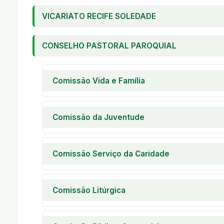
VICARIATO RECIFE SOLEDADE
CONSELHO PASTORAL PAROQUIAL
Comissão Vida e Família
Pastoral Familiar
Encontro de Casais com Cristo
Comissão da Juventude
Encontro de Noivos
Encontro de Jovens
Encontro de Crianças
Encontro de Adolescentes
Comissão Serviço da Caridade
A I C
Casa da Criança Marcelo Asfora
Comissão Litúrgica
Creche Beneficente Menino Jesus
Pastoral Litúrgica
Pastoral da Saúde
Ministros Ext. Comunhão Eucarística