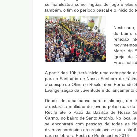
se manifestou como línguas de fogo e eles e
também, o fim do período pascal e o início do 
Neste ano, 
do bairro 
reflexão in
movimentos
Matriz do 
Igreja da 
Frassinetti
A partir das 10h, terá início uma caminhada d
para o Santuário de Nossa Senhora de Fátim
arcebispo de Olinda e Recife, dom Fernando Sa
Evangelização da Juventude e do lançamento d
Depois de uma pausa para o almoço, um tri
arrastará a multidão de jovens pelas ruas do
Recife até o Pátio da Basílica de Nossa S
Carmo, no bairro de Santo Antônio. No local, a
se encontrará com pessoas de todas as id
diversas paróquias da arquidiocese que estarã
para celebrar a Festa de Pentecostes 2014.