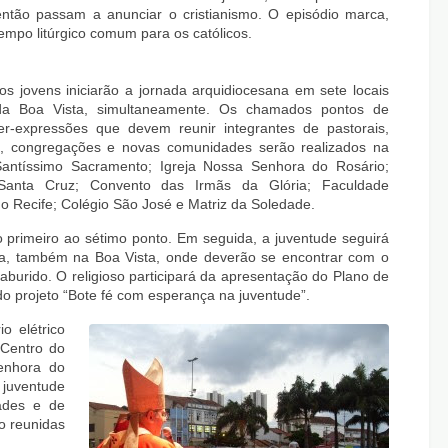
ntão passam a anunciar o cristianismo. O episódio marca,
tempo litúrgico comum para os católicos.
os jovens iniciarão a jornada arquidiocesana em sete locais
da Boa Vista, simultaneamente. Os chamados pontos de
ter-expressões que devem reunir integrantes de pastorais,
, congregações e novas comunidades serão realizados na
Santíssimo Sacramento; Igreja Nossa Senhora do Rosário;
Santa Cruz; Convento das Irmãs da Glória; Faculdade
 do Recife; Colégio São José e Matriz da Soledade.
o primeiro ao sétimo ponto. Em seguida, a juventude seguirá
a, também na Boa Vista, onde deverão se encontrar com o
burido. O religioso participará da apresentação do Plano de
o projeto “Bote fé com esperança na juventude”.
o elétrico
 Centro do
enhora do
 juventude
ades e de
o reunidas