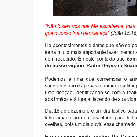
"Não fostes vós que Me escolheste, mas f
que o vosso fruto permaneça"
(João 15,16
Há acontecimentos e datas que não se po
torna muito mais importante fazer memóri
dom recebido. É neste contexto que
come
do nosso vigário, Padre Deyvson Soare
Podemos afirmar que comemorar o aniv
sacerdote não é apenas o homem da liturgi
uma doação, identificando-se com a real
aos irmãos e à Igreja, fazendo de sua vid
Dia 18 de dezembro é um dia festivo para
filho amado ao qual escolheu para tril
ovelhas, pois um dia ouviu esse chamado 
E nós somos muito gratos, Pe. Deyvs