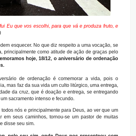
ui Eu que vos escolhi, para que vá e produza fruto, e
)
dem esquecer. No que diz respeito a uma vocação, se
a, principalmente como atitude de ação de graças pelo
moramos hoje, 18/12, o aniversário de ordenação
s.
ersário de ordenação é comemorar a vida, pois o
a, mas faz da sua vida um culto litúrgico, uma entrega,
idade da cruz, que é doação e entrega, se entregando
a um sacramento intenso e fecundo.
 todos nós e principalmente para Deus, ao ver que um
har em seus caminhos, tornou-se um pastor de muitas
e disse seu sim.
on, pelo seu sim, onde Deus nos presenteou com