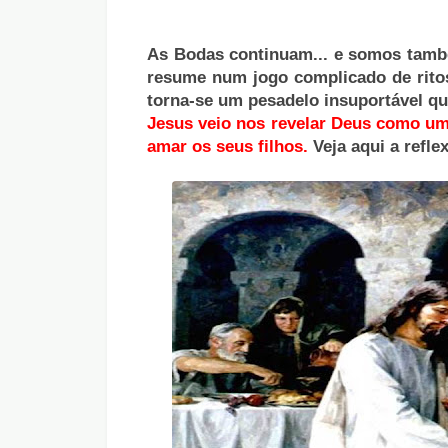
As Bodas continuam... e somos tamb
resume num jogo complicado de ritos 
torna-se um pesadelo insuportável qu
Jesus veio nos revelar Deus como um 
amar os seus filhos.
Veja aqui a refle