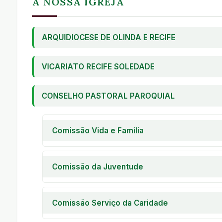
A NOSSA IGREJA
ARQUIDIOCESE DE OLINDA E RECIFE
VICARIATO RECIFE SOLEDADE
CONSELHO PASTORAL PAROQUIAL
Comissão Vida e Família
Pastoral Familiar
Encontro de Casais com Cristo
Comissão da Juventude
Encontro de Noivos
Encontro de Jovens
Encontro de Crianças
Encontro de Adolescentes
Comissão Serviço da Caridade
A I C