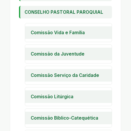
CONSELHO PASTORAL PAROQUIAL
Comissão Vida e Família
Pastoral Familiar
Encontro de Casais com Cristo
Comissão da Juventude
Encontro de Noivos
Encontro de Jovens
Encontro de Crianças
Encontro de Adolescentes
Comissão Serviço da Caridade
A I C
Casa da Criança Marcelo
Comissão Litúrgica
Asfora
Pastoral Litúrgica
Creche Beneficente Menino
Jesus
Ministros Ext. Comunhão
Comissão Bíblico-Catequética
Eucarística
Pastoral da Saúde
Catequese da Eucaristia