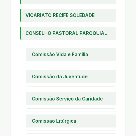
VICARIATO RECIFE SOLEDADE
CONSELHO PASTORAL PAROQUIAL
Comissão Vida e Família
Pastoral Familiar
Encontro de Casais com Cristo
Comissão da Juventude
Encontro de Noivos
Encontro de Jovens
Encontro de Crianças
Encontro de Adolescentes
Comissão Serviço da Caridade
A I C
Casa da Criança Marcelo
Comissão Litúrgica
Asfora
Pastoral Litúrgica
Creche Beneficente Menino