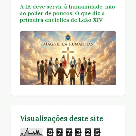
A IA deve servir à humanidade, não
ao poder de poucos. O que diz a
primeira encíclica de Leão XIV
Visualizações deste site
8
7
7
3
2
5