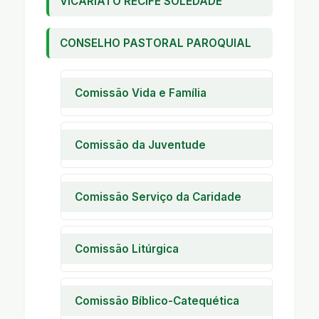
VICARIATO RECIFE SOLEDADE
CONSELHO PASTORAL PAROQUIAL
Comissão Vida e Família
Pastoral Familiar
Encontro de Casais com Cristo
Comissão da Juventude
Encontro de Noivos
Encontro de Jovens
Encontro de Crianças
Encontro de Adolescentes
Comissão Serviço da Caridade
A I C
Casa da Criança Marcelo
Comissão Litúrgica
Asfora
Pastoral Litúrgica
Creche Beneficente Menino
Jesus
Ministros Ext. Comunhão
Comissão Bíblico-Catequética
Eucarística
Pastoral da Saúde