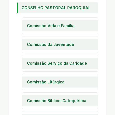
CONSELHO PASTORAL PAROQUIAL
Comissão Vida e Família
Pastoral Familiar
Encontro de Casais com Cristo
Comissão da Juventude
Encontro de Noivos
Encontro de Jovens
Encontro de Crianças
Encontro de Adolescentes
Comissão Serviço da Caridade
A I C
Casa da Criança Marcelo
Comissão Litúrgica
Asfora
Pastoral Litúrgica
Creche Beneficente Menino
Jesus
Ministros Ext. Comunhão
Comissão Bíblico-Catequética
Eucarística
Pastoral da Saúde
Catequese da Eucaristia