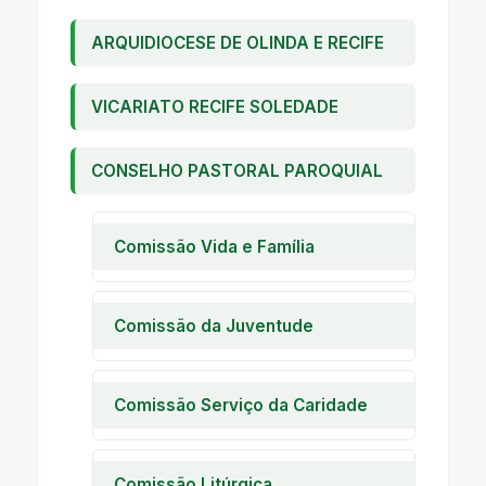
ARQUIDIOCESE DE OLINDA E RECIFE
VICARIATO RECIFE SOLEDADE
CONSELHO PASTORAL PAROQUIAL
Comissão Vida e Família
Pastoral Familiar
Encontro de Casais com Cristo
Comissão da Juventude
Encontro de Noivos
Encontro de Jovens
Encontro de Crianças
Encontro de Adolescentes
Comissão Serviço da Caridade
A I C
Casa da Criança Marcelo
Comissão Litúrgica